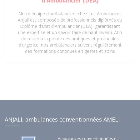
d'Ambulancier (DEA)
Notre équipe d'ambulanciers chez Les Ambulances
Anjali est composée de professionnels diplômés du
Diplôme d'État d'Ambulancier (DEA), garantissant
une expertise et un savoir-faire de haut niveau. Afin
de rester à la pointe des pratiques et protocoles
d'urgence, nos ambulanciers suivent régulièrement
des formations continues en gestes et soins
d'urgence. Cette mise à jour constante de leurs
compétences assure une prise en charge rapide,
sécurisée et efficace de tous les patients, répondant
aux exigences les plus strictes du secteur de la santé.
Faites confiance à notre personnel qualifié pour vos
besoins de transport sanitaire à Saint-Denis 93 et ses
environs.
ANJALI, ambulances conventionnées AMELI
Ambulances conventionnées et