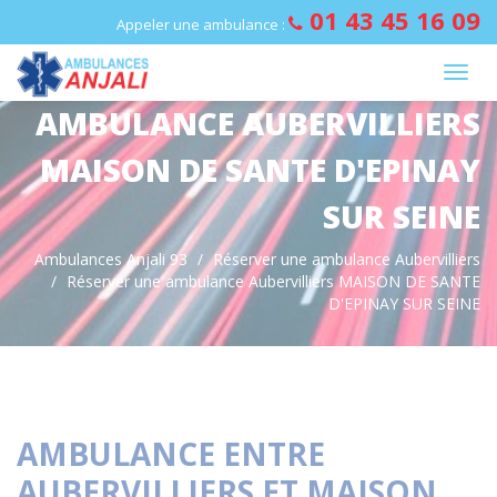
Panneau de gestion des cookies
01 43 45 16 09
Appeler une ambulance :
AMBULANCE AUBERVILLIERS
MAISON DE SANTE D'EPINAY
SUR SEINE
Ambulances Anjali 93
Réserver une ambulance Aubervilliers
Réserver une ambulance Aubervilliers MAISON DE SANTE
D'EPINAY SUR SEINE
AMBULANCE ENTRE
AUBERVILLIERS ET MAISON