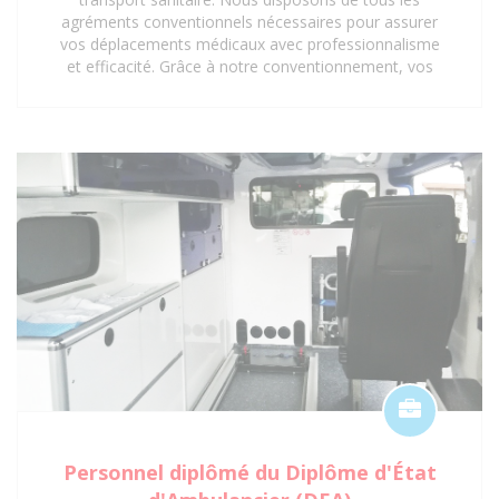
agréments conventionnels nécessaires pour assurer
vos déplacements médicaux avec professionnalisme
et efficacité. Grâce à notre conventionnement, vos
trajets vers les hôpitaux, cliniques, centres médicaux
et cabinets médicaux peuvent être pris en charge,
vous offrant ainsi une tranquillité d'esprit
supplémentaire. Faites confiance aux Ambulances
Anjali pour un service de transport sanitaire
conventionné et de qualité à Saint-Denis 93 et ses
environs.
Personnel diplômé du Diplôme d'État