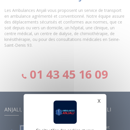
Les Ambulances Anjali vous proposent un service de transport
en ambulance agrémenté et conventionné. Notre équipe assure
des déplacements sécurisés et conformes aux normes, que ce
soit depuis ou vers un domicile, un hôpital, une clinique, un
centre médical, un centre de dialyse, de chimiothérapie, de
kinésithérapie, ou pour des consultations médicales en Seine-
Saint-Denis 93.
01 43 45 16 09
X
Masquer le b
ANJALI, ambulances conventionnées AMELI
Ambulances conventionnées et