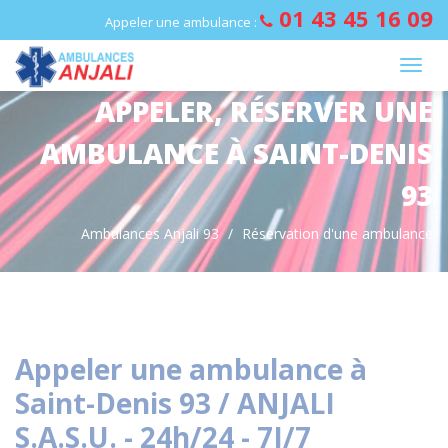
Panneau de gestion des cookies
01 43 45 16 09
Appeler une ambulance :
APPELER, RÉSERVER UNE
AMBULANCE À SAINT-DENIS
93
Ambulances Anjali 93
Réservation d'une ambulance
Appeler une ambulance à
Saint-Denis 93 / ANJALI
S.A.S.U. - 24h/24 - 7J/7