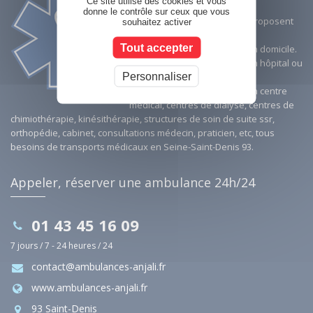
Ce site utilise des cookies et vous
agrémentées AMELI,
donne le contrôle sur ceux que vous
Les ambulances Anjali vous proposent
souhaitez activer
des services de :
Tout accepter
- transports depuis ou vers un domicile.
- transports depuis ou vers un hôpital ou
Personnaliser
une clinique.
- transports depuis ou vers un centre
médical, centres de dialyse, centres de
chimiothérapie, kinésithérapie, structures de soin de suite ssr,
orthopédie, cabinet, consultations médecin, praticien, etc, tous
besoins de transports médicaux en Seine-Saint-Denis 93.
Appeler, réserver une ambulance 24h/24
01 43 45 16 09
7 jours / 7 - 24 heures / 24
contact@ambulances-anjali.fr
www.ambulances-anjali.fr
93 Saint-Denis