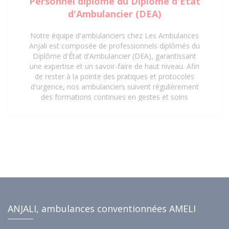
Personnel diplômé du Diplôme d'État
d'Ambulancier (DEA)
Notre équipe d'ambulanciers chez Les Ambulances
Anjali est composée de professionnels diplômés du
Diplôme d'État d'Ambulancier (DEA), garantissant
une expertise et un savoir-faire de haut niveau. Afin
de rester à la pointe des pratiques et protocoles
d'urgence, nos ambulanciers suivent régulièrement
des formations continues en gestes et soins
d'urgence. Cette mise à jour constante de leurs
compétences assure une prise en charge rapide,
sécurisée et efficace de tous les patients, répondant
aux exigences les plus strictes du secteur de la santé.
Faites confiance à notre personnel qualifié pour vos
besoins de transport sanitaire à Saint-Denis 93 et ses
environs.
ANJALI, ambulances conventionnées AMELI