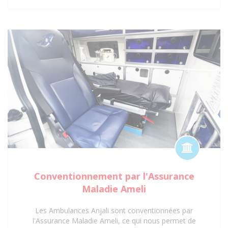
des interventions d'urgence, des transferts médicaux
planifiés ou des déplacements réguliers vers des
centres de soins, notre certification garantit une prise
en charge optimale et réglementaire. Faites
confiance à notre expertise et à nos agréments pour
un service de transport sanitaire fiable et sécurisé à
Saint-Denis 93 et ses environs.
Conventionnement par l'Assurance
Maladie Ameli
Les Ambulances Anjali sont conventionnées par
l'Assurance Maladie Ameli, ce qui nous permet de