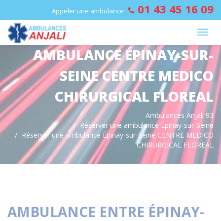
Panneau de gestion des cookies
01 43 45 16 09
Appeler une ambulance :
AMBULANCE ÉPINAY-SUR-
SEINE CENTRE MEDICO
CHIRURGICAL FLOREAL
Ambulances Anjali 93
Réserver une ambulance Épinay-sur-Seine
Réserver une ambulance Épinay-sur-Seine CENTRE MEDICO
CHIRURGICAL FLOREAL
AMBULANCE ENTRE ÉPINAY-