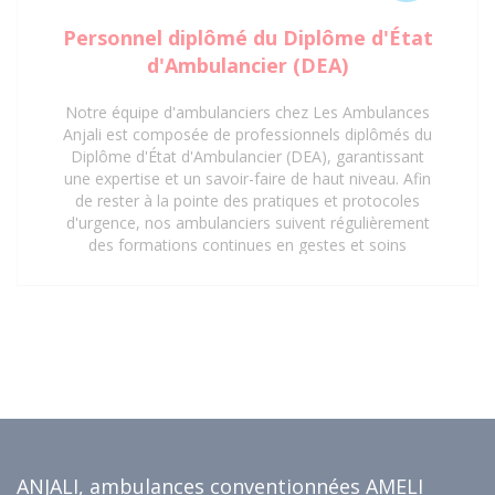
Personnel diplômé du Diplôme d'État
d'Ambulancier (DEA)
Notre équipe d'ambulanciers chez Les Ambulances
Anjali est composée de professionnels diplômés du
Diplôme d'État d'Ambulancier (DEA), garantissant
une expertise et un savoir-faire de haut niveau. Afin
de rester à la pointe des pratiques et protocoles
d'urgence, nos ambulanciers suivent régulièrement
des formations continues en gestes et soins
d'urgence. Cette mise à jour constante de leurs
compétences assure une prise en charge rapide,
sécurisée et efficace de tous les patients, répondant
aux exigences les plus strictes du secteur de la santé.
Faites confiance à notre personnel qualifié pour vos
besoins de transport sanitaire à Saint-Denis 93 et ses
environs.
ANJALI, ambulances conventionnées AMELI