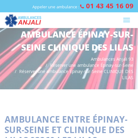
Panneau de gestion des cookies
01 43 45 16 09
Appeler une ambulance :
AMBULANCE ÉPINAY-SUR-
SEINE CLINIQUE DES LILAS
Ambulances Anjali 93
Réserver une ambulance Épinay-sur-Seine
Réserver une ambulance Épinay-sur-Seine CLINIQUE DES
LILAS
AMBULANCE ENTRE ÉPINAY-
SUR-SEINE ET CLINIQUE DES