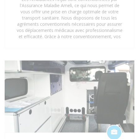
l'Assurance Maladie Ameli, ce qui nous permet de
vous offrir une prise en charge optimale de votre
transport sanitaire. Nous disposons de tous les
agréments conventionnels nécessaires pour assurer
vos déplacements médicaux avec professionnalisme
et efficacité. Grâce à notre conventionnement, vos
trajets vers les hôpitaux, cliniques, centres médicaux
et cabinets médicaux peuvent être pris en charge,
vous offrant ainsi une tranquillité d'esprit
supplémentaire. Faites confiance aux Ambulances
Anjali pour un service de transport sanitaire
conventionné et de qualité à Saint-Denis 93 et ses
environs.