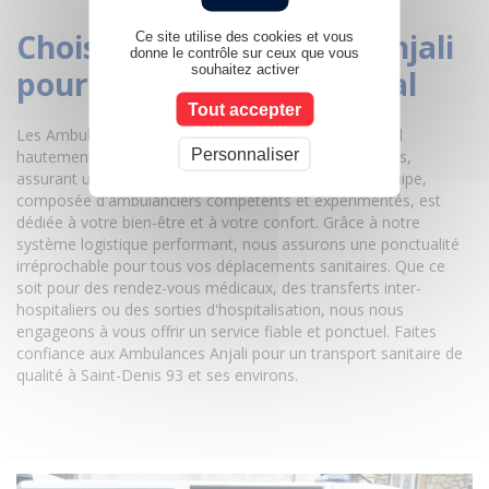
Choisir les ambulances Anjali
Ce site utilise des cookies et vous
donne le contrôle sur ceux que vous
souhaitez activer
pour un transport médical
Tout accepter
Les Ambulances Anjali, c'est la garantie d'un personnel
Personnaliser
hautement qualifié et attentif à vos besoins spécifiques,
assurant un service personnalisé et humain. Notre équipe,
composée d'ambulanciers compétents et expérimentés, est
dédiée à votre bien-être et à votre confort. Grâce à notre
système logistique performant, nous assurons une ponctualité
irréprochable pour tous vos déplacements sanitaires. Que ce
soit pour des rendez-vous médicaux, des transferts inter-
hospitaliers ou des sorties d'hospitalisation, nous nous
engageons à vous offrir un service fiable et ponctuel. Faites
confiance aux Ambulances Anjali pour un transport sanitaire de
qualité à Saint-Denis 93 et ses environs.