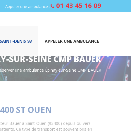
01 43 45 16 09
Appeler une ambulance :
AINT-DENIS 93
APPELER UNE AMBULANCE
Y-SUR-SEINE CMP BAUER
éserver une ambulance Épinay-sur-Seine CMP BAUER
400 ST OUEN
teur Bauer à Saint-Ouen (93400) depuis ou vers
atients. Ce type de transport est souvent pris en