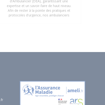
d'Ambulancier (DEA), garantissant une
expertise et un savoir-faire de haut niveau.
Afin de rester à la pointe des pratiques et
protocoles d'urgence, nos ambulanciers
suivent régulièrement des formations
continues en gestes et soins d'urgence.
Cette mise à jour constante de leurs
compétences assure une prise en charge
rapide, sécurisée et efficace de tous les
patients, répondant aux exigences les plus
strictes du secteur de la santé. Faites
confiance à notre personnel qualifié pour
vos besoins de transport sanitaire à Saint-
Denis 93 et ses environs.
fr