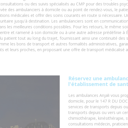
nsultations ou des suivis spécialisés au CMP pour des troubles psych
ivée des ambulanciers à domicile ou au point de rendez-vous, le patie
ons médicales et offrir des soins courants en route si nécessaire. Une
écuritaire jusqu'à destination. Les ambulanciers sont en communicatio
ans les meilleures conditions possibles. Pour les retours, le même so
centre et ramené à son domicile ou à une autre adresse prédéfinie à É
du patient tout au long du trajet, fournissant ainsi une continuité de
mme les bons de transport et autres formalités administratives, garan
ents et leurs proches, en proposant une offre de transport médicalisé 
Réservez une ambulanc
l'établissement de sa
Les ambulances Anjali vous prop
domicile, pour le 147 R DU D
services de transports depuis ou
transports depuis ou vers un cen
chimiothérapie, kinésithérapie, s
consultations médecin, praticie