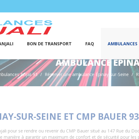
NJALI
BON DE TRANSPORT
FAQ
AMBULANCES S
AMBULANCE ÉPINA
bulances Anjali 93
Réserver une ambulance Épinay-sur-Seine
R
Y-SUR-SEINE ET CMP BAUER 93
ali pour se rendre ou revenir du CMP Bauer situé au 147 Rue du Doc
e manière à garantir un maximum de confort et de sécurité pour les p