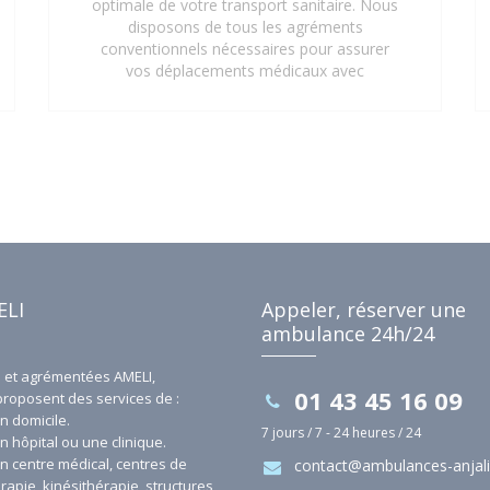
optimale de votre transport sanitaire. Nous
disposons de tous les agréments
conventionnels nécessaires pour assurer
vos déplacements médicaux avec
professionnalisme et efficacité. Grâce à
notre conventionnement, vos trajets vers
les hôpitaux, cliniques, centres médicaux et
cabinets médicaux peuvent être pris en
charge, vous offrant ainsi une tranquillité
d'esprit supplémentaire. Faites confiance
aux Ambulances Anjali pour un service de
transport sanitaire conventionné et de
qualité à Saint-Denis 93 et ses environs.
ELI
Appeler, réserver une
ambulance 24h/24
et agrémentées AMELI,
01 43 45 16 09
proposent des services de :
n domicile.
7 jours / 7 - 24 heures / 24
n hôpital ou une clinique.
un centre médical, centres de
contact@ambulances-anjali.
rapie, kinésithérapie, structures