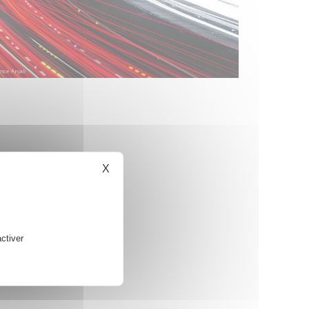
X
Masquer le bandeau des cookies
ctiver