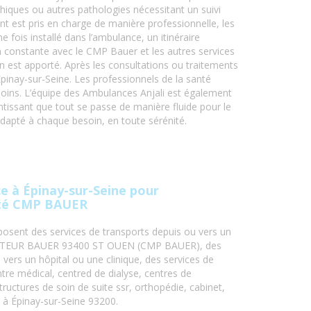
iques ou autres pathologies nécessitant un suivi
nt est pris en charge de manière professionnelle, les
 fois installé dans l’ambulance, un itinéraire
n constante avec le CMP Bauer et les autres services
in est apporté. Après les consultations ou traitements
pinay-sur-Seine. Les professionnels de la santé
s soins. L’équipe des Ambulances Anjali est également
tissant que tout se passe de manière fluide pour le
adapté à chaque besoin, en toute sérénité.
e à Épinay-sur-Seine pour
nté CMP BAUER
osent des services de transports depuis ou vers un
OCTEUR BAUER 93400 ST OUEN (CMP BAUER), des
 vers un hôpital ou une clinique, des services de
tre médical, centred de dialyse, centres de
tructures de soin de suite ssr, orthopédie, cabinet,
n à Épinay-sur-Seine 93200.