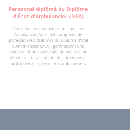
Personnel diplômé du Diplôme
d'État d'Ambulancier (DEA)
Notre équipe d'ambulanciers chez Les
Ambulances Anjali est composée de
professionnels diplômés du Diplôme d'État
d'Ambulancier (DEA), garantissant une
expertise et un savoir-faire de haut niveau.
Afin de rester à la pointe des pratiques et
protocoles d'urgence, nos ambulanciers
suivent régulièrement des formations
continues en gestes et soins d'urgence.
Cette mise à jour constante de leurs
compétences assure une prise en charge
rapide, sécurisée et efficace de tous les
patients, répondant aux exigences les plus
strictes du secteur de la santé. Faites
confiance à notre personnel qualifié pour
vos besoins de transport sanitaire à Saint-
Denis 93 et ses environs.