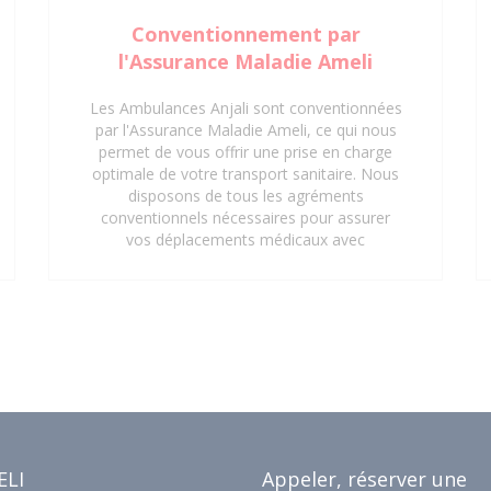
Conventionnement par
l'Assurance Maladie Ameli
Les Ambulances Anjali sont conventionnées
par l'Assurance Maladie Ameli, ce qui nous
permet de vous offrir une prise en charge
optimale de votre transport sanitaire. Nous
disposons de tous les agréments
conventionnels nécessaires pour assurer
vos déplacements médicaux avec
professionnalisme et efficacité. Grâce à
notre conventionnement, vos trajets vers
les hôpitaux, cliniques, centres médicaux et
cabinets médicaux peuvent être pris en
charge, vous offrant ainsi une tranquillité
d'esprit supplémentaire. Faites confiance
aux Ambulances Anjali pour un service de
transport sanitaire conventionné et de
qualité à Saint-Denis 93 et ses environs.
ELI
Appeler, réserver une