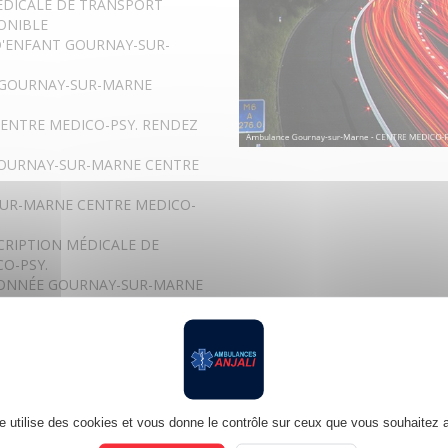
MÉDICALE DE TRANSPORT
ONIBLE
D'ENFANT GOURNAY-SUR-
E GOURNAY-SUR-MARNE
CENTRE MEDICO-PSY. RENDEZ
GOURNAY-SUR-MARNE CENTRE
SUR-MARNE CENTRE MEDICO-
CRIPTION MÉDICALE DE
O-PSY.
TIONNÉE GOURNAY-SUR-MARNE
URNAY-SUR-MARNE CENTRE
RNAY-SUR-MARNE CENTRE
CENTRE MEDICO-PSY.
te utilise des cookies et vous donne le contrôle sur ceux que vous souhaitez a
CENTRE MEDICO-PSY.