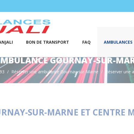
NJALI
BON DE TRANSPORT
FAQ
AMBULANCES S
MBULANCE GOURNAY-SUR-MARN
 93
Réserver une ambulance Gournay-sur-Marne
Réserver une
NAY-SUR-MARNE ET CENTRE ME