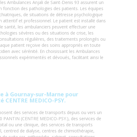
 les Ambulances Anjali de Saint-Denis 93 assurent un
en fonction des pathologies des patients. Les équipes
hiatriques, de situations de détresse psychologique
 attentif et professionnel. Le patient est installé dans
de santé, les ambulanciers peuvent effectuer une
hologies sévères ou des situations de crise, les
onsultations régulières, des traitements prolongés ou
haque patient reçoive des soins appropriés en toute
idien avec sérénité. En choisissant les Ambulances
essionnels expérimentés et dévoués, facilitant ainsi le
e à Gournay-sur-Marne pour
nté CENTRE MEDICO-PSY.
osent des services de transports depuis ou vers un
500 PANTIN (CENTRE MEDICO-PSY.), des services de
ital ou une clinique, des services de transports
, centred de dialyse, centres de chimiothérapie,
n de suite ssr, orthopédie, cabinet, consultations