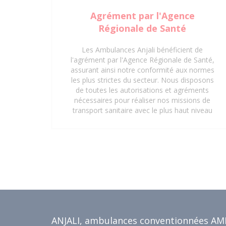
Agrément par l'Agence
Régionale de Santé
Les Ambulances Anjali bénéficient de
l'agrément par l'Agence Régionale de Santé,
assurant ainsi notre conformité aux normes
les plus strictes du secteur. Nous disposons
de toutes les autorisations et agréments
nécessaires pour réaliser nos missions de
transport sanitaire avec le plus haut niveau
de professionnalisme et de sécurité. Que ce
soit pour des interventions d'urgence, des
transferts médicaux planifiés ou des
déplacements réguliers vers des centres de
soins, notre certification garantit une prise
en charge optimale et réglementaire. Faites
confiance à notre expertise et à nos
agréments pour un service de transport
sanitaire fiable et sécurisé à Saint-Denis 93
et ses environs.
ANJALI, ambulances conventionnées AM