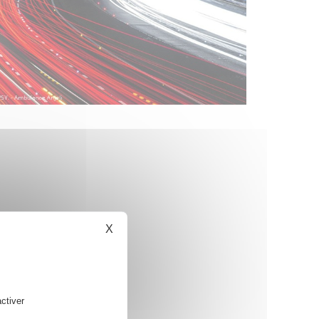
X
Masquer le bandeau des cookies
ctiver