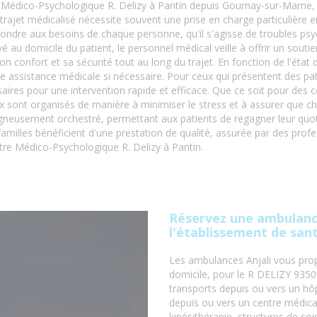
e Médico-Psychologique R. Delizy à Pantin depuis Gournay-sur-Marne,
 trajet médicalisé nécessite souvent une prise en charge particulière 
dre aux besoins de chaque personne, qu'il s'agisse de troubles psyc
au domicile du patient, le personnel médical veille à offrir un soutien
confort et sa sécurité tout au long du trajet. En fonction de l'état 
ne assistance médicale si nécessaire. Pour ceux qui présentent des pat
res pour une intervention rapide et efficace. Que ce soit pour des c
ux sont organisés de manière à minimiser le stress et à assurer que c
oigneusement orchestré, permettant aux patients de regagner leur quot
 familles bénéficient d'une prestation de qualité, assurée par des prof
tre Médico-Psychologique R. Delizy à Pantin.
Réservez une ambulanc
l'établissement de sa
Les ambulances Anjali vous prop
domicile, pour le R DELIZY 93
transports depuis ou vers un hôp
depuis ou vers un centre médical
kinésithérapie, structures de soi