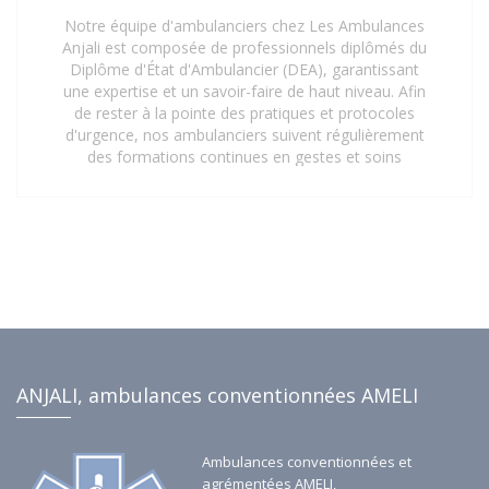
Notre équipe d'ambulanciers chez Les Ambulances
Anjali est composée de professionnels diplômés du
Diplôme d'État d'Ambulancier (DEA), garantissant
une expertise et un savoir-faire de haut niveau. Afin
de rester à la pointe des pratiques et protocoles
d'urgence, nos ambulanciers suivent régulièrement
des formations continues en gestes et soins
d'urgence. Cette mise à jour constante de leurs
compétences assure une prise en charge rapide,
sécurisée et efficace de tous les patients, répondant
aux exigences les plus strictes du secteur de la santé.
Faites confiance à notre personnel qualifié pour vos
besoins de transport sanitaire à Saint-Denis 93 et ses
environs.
ANJALI, ambulances conventionnées AMELI
Ambulances conventionnées et
agrémentées AMELI,