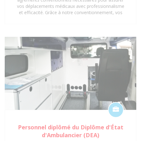
vos déplacements médicaux avec professionnalisme
et efficacité. Grâce à notre conventionnement, vos
trajets vers les hôpitaux, cliniques, centres médicaux
et cabinets médicaux peuvent être pris en charge,
vous offrant ainsi une tranquillité d'esprit
supplémentaire. Faites confiance aux Ambulances
Anjali pour un service de transport sanitaire
conventionné et de qualité à Saint-Denis 93 et ses
environs.
Personnel diplômé du Diplôme d'État
d'Ambulancier (DEA)