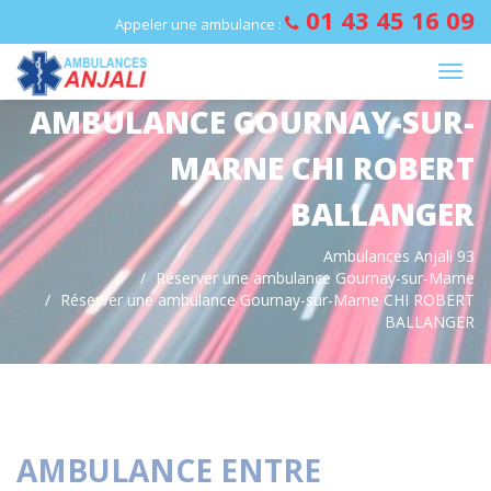
Panneau de gestion des cookies
01 43 45 16 09
Appeler une ambulance :
AMBULANCE GOURNAY-SUR-
MARNE CHI ROBERT
BALLANGER
Ambulances Anjali 93
Réserver une ambulance Gournay-sur-Marne
Réserver une ambulance Gournay-sur-Marne CHI ROBERT
BALLANGER
AMBULANCE ENTRE