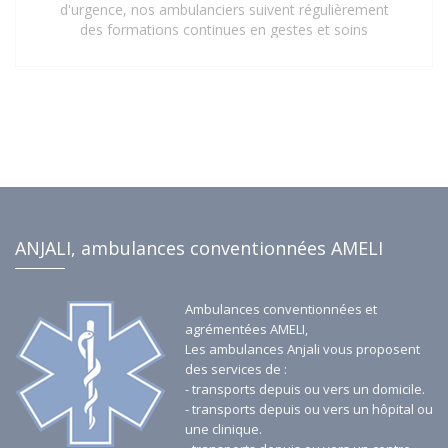
d'urgence, nos ambulanciers suivent régulièrement
des formations continues en gestes et soins
d'urgence. Cette mise à jour constante de leurs
compétences assure une prise en charge rapide,
sécurisée et efficace de tous les patients, répondant
aux exigences les plus strictes du secteur de la santé.
Faites confiance à notre personnel qualifié pour vos
besoins de transport sanitaire à Saint-Denis 93 et ses
environs.
ANJALI, ambulances conventionnées AMELI
Ambulances conventionnées et
agrémentées AMELI,
Les ambulances Anjali vous proposent
des services de :
- transports depuis ou vers un domicile.
- transports depuis ou vers un hôpital ou
une clinique.