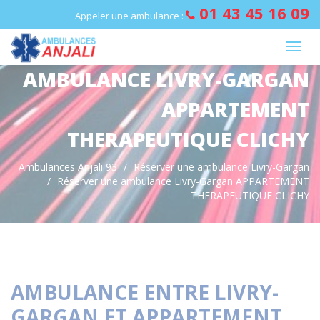
Panneau de gestion des cookies
01 43 45 16 09
Appeler une ambulance :
AMBULANCE LIVRY-GARGAN
APPARTEMENT
THERAPEUTIQUE CLICHY
Ambulances Anjali 93
Réserver une ambulance Livry-Gargan
Réserver une ambulance Livry-Gargan APPARTEMENT
THERAPEUTIQUE CLICHY
AMBULANCE ENTRE LIVRY-
GARGAN ET APPARTEMENT