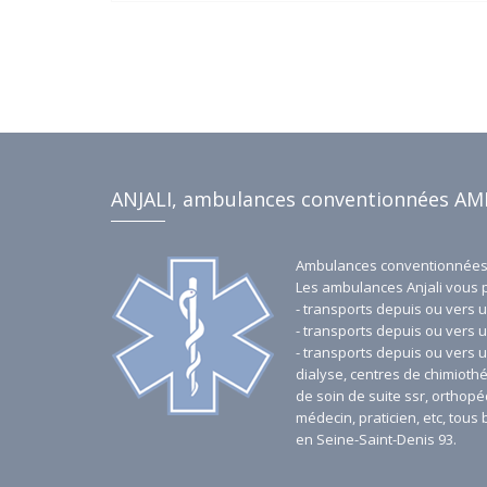
soit pour des interventions d'urgence, des
transferts médicaux planifiés ou des
déplacements réguliers vers des centres de
soins, notre certification garantit une prise
en charge optimale et réglementaire. Faites
confiance à notre expertise et à nos
agréments pour un service de transport
sanitaire fiable et sécurisé à Saint-Denis 93
et ses environs.
ANJALI, ambulances conventionnées AM
Ambulances conventionnées 
Les ambulances Anjali vous 
- transports depuis ou vers u
- transports depuis ou vers u
- transports depuis ou vers 
dialyse, centres de chimiothé
de soin de suite ssr, orthopé
médecin, praticien, etc, tou
en Seine-Saint-Denis 93.