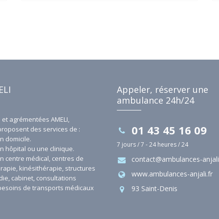
notre conventionnement, vos trajets vers
les hôpitaux, cliniques, centres médicaux et
cabinets médicaux peuvent être pris en
charge, vous offrant ainsi une tranquillité
d'esprit supplémentaire. Faites confiance
aux Ambulances Anjali pour un service de
transport sanitaire conventionné et de
qualité à Saint-Denis 93 et ses environs.
ELI
Appeler, réserver une
ambulance 24h/24
et agrémentées AMELI,
01 43 45 16 09
proposent des services de :
n domicile.
7 jours / 7 - 24 heures / 24
n hôpital ou une clinique.
un centre médical, centres de
contact@ambulances-anjali.
rapie, kinésithérapie, structures
www.ambulances-anjali.fr
die, cabinet, consultations
s besoins de transports médicaux
93 Saint-Denis