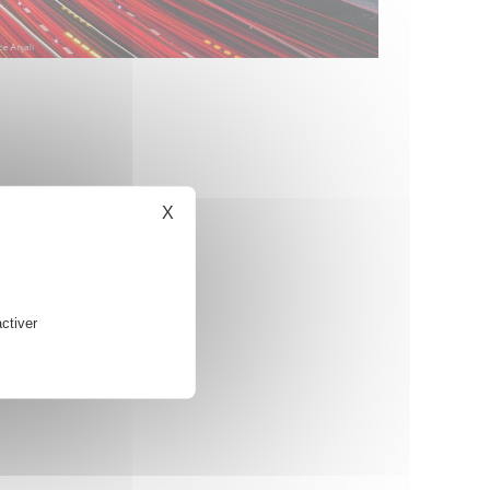
X
Masquer le bandeau des cookies
ctiver