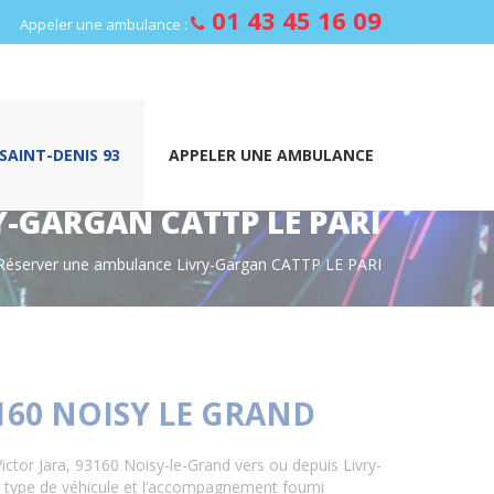
01 43 45 16 09
Appeler une ambulance :
AINT-DENIS 93
APPELER UNE AMBULANCE
-GARGAN CATTP LE PARI
Réserver une ambulance Livry-Gargan CATTP LE PARI
160 NOISY LE GRAND
ctor Jara, 93160 Noisy-le-Grand vers ou depuis Livry-
le type de véhicule et l’accompagnement fourni