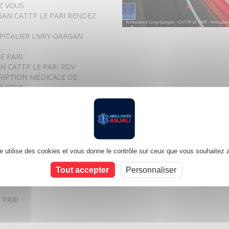
Z VOUS
GAN CATTP LE PARI RENDEZ
PITALIER LIVRY-GARGAN
E PARI
N CATTP LE PARI RDV
RIPTION MÉDICALE DE
Z-VOUS
LE PARI RENDEZ-VOUS
 PARI DISPONIBLE
INTER HOSPITALIER LIVRY-
N CATTP LE PARI RDV
GAN CATTP LE PARI
te utilise des cookies et vous donne le contrôle sur ceux que vous souhaitez a
 PARI DISPONIBLE
Y-GARGAN CATTP LE PARI
Tout accepter
Personnaliser
NSPORT LIVRY-GARGAN CATTP
 PARI