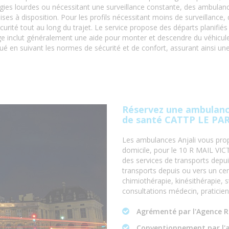
logies lourdes ou nécessitant une surveillance constante, des ambula
s à disposition. Pour les profils nécessitant moins de surveillance, 
curité tout au long du trajet. Le service propose des départs planifiés
e inclut généralement une aide pour monter et descendre du véhicule,
tué en suivant les normes de sécurité et de confort, assurant ainsi un
Réservez une ambulance
de santé CATTP LE PAR
Les ambulances Anjali vous prop
domicile, pour le 10 R MAIL V
des services de transports depui
transports depuis ou vers un cen
chimiothérapie, kinésithérapie, s
consultations médecin, praticie
Agrémenté par l'Agence R
Conventionnement par l'