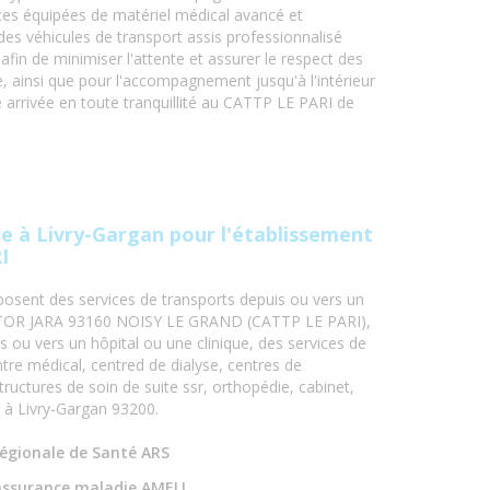
nces équipées de matériel médical avancé et
des véhicules de transport assis professionnalisé
 afin de minimiser l'attente et assurer le respect des
 ainsi que pour l'accompagnement jusqu'à l'intérieur
e arrivée en toute tranquillité au CATTP LE PARI de
 à Livry-Gargan pour l'établissement
I
osent des services de transports depuis ou vers un
ICTOR JARA 93160 NOISY LE GRAND (CATTP LE PARI),
s ou vers un hôpital ou une clinique, des services de
tre médical, centred de dialyse, centres de
tructures de soin de suite ssr, orthopédie, cabinet,
n à Livry-Gargan 93200.
égionale de Santé ARS
assurance maladie AMELI