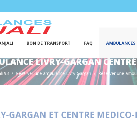
NJALI
BON DE TRANSPORT
FAQ
AMBULANCES S
LANCE LIVRY-GARGAN CENTRE
li 93
Réserver une ambulance Livry-Gargan
Réserver une amb
Y-GARGAN ET CENTRE MEDICO-P