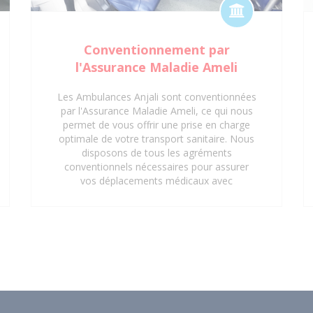
Conventionnement par
l'Assurance Maladie Ameli
Les Ambulances Anjali sont conventionnées
par l'Assurance Maladie Ameli, ce qui nous
permet de vous offrir une prise en charge
optimale de votre transport sanitaire. Nous
disposons de tous les agréments
conventionnels nécessaires pour assurer
vos déplacements médicaux avec
professionnalisme et efficacité. Grâce à
notre conventionnement, vos trajets vers
les hôpitaux, cliniques, centres médicaux et
cabinets médicaux peuvent être pris en
charge, vous offrant ainsi une tranquillité
d'esprit supplémentaire. Faites confiance
aux Ambulances Anjali pour un service de
transport sanitaire conventionné et de
qualité à Saint-Denis 93 et ses environs.