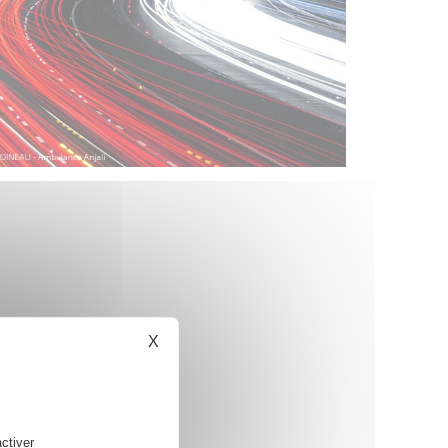
X
Masquer le bandeau des cookies
ctiver