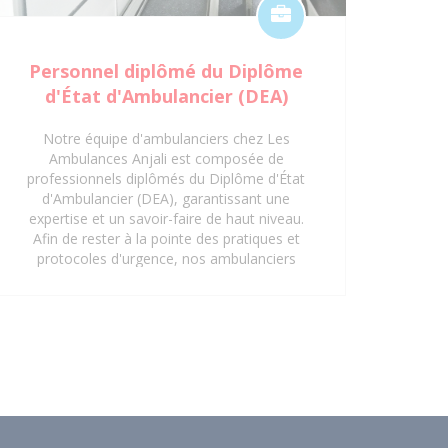
Personnel diplômé du Diplôme
d'État d'Ambulancier (DEA)
Notre équipe d'ambulanciers chez Les
Ambulances Anjali est composée de
professionnels diplômés du Diplôme d'État
d'Ambulancier (DEA), garantissant une
expertise et un savoir-faire de haut niveau.
Afin de rester à la pointe des pratiques et
protocoles d'urgence, nos ambulanciers
suivent régulièrement des formations
continues en gestes et soins d'urgence.
Cette mise à jour constante de leurs
compétences assure une prise en charge
rapide, sécurisée et efficace de tous les
patients, répondant aux exigences les plus
strictes du secteur de la santé. Faites
confiance à notre personnel qualifié pour
vos besoins de transport sanitaire à Saint-