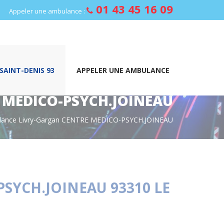
01 43 45 16 09
Appeler une ambulance :
AINT-DENIS 93
APPELER UNE AMBULANCE
 MEDICO-PSYCH.JOINEAU
ulance Livry-Gargan CENTRE MEDICO-PSYCH.JOINEAU
SYCH.JOINEAU 93310 LE