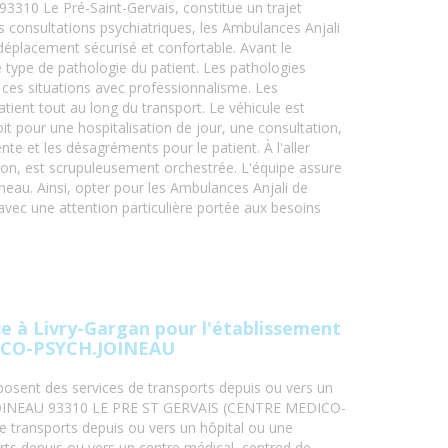
3310 Le Pré-Saint-Gervais, constitue un trajet
es consultations psychiatriques, les Ambulances Anjali
déplacement sécurisé et confortable. Avant le
le type de pathologie du patient. Les pathologies
 ces situations avec professionnalisme. Les
patient tout au long du transport. Le véhicule est
it pour une hospitalisation de jour, une consultation,
te et les désagréments pour le patient. À l'aller
tion, est scrupuleusement orchestrée. L'équipe assure
neau. Ainsi, opter pour les Ambulances Anjali de
 avec une attention particulière portée aux besoins
 à Livry-Gargan pour l'établissement
ICO-PSYCH.JOINEAU
osent des services de transports depuis ou vers un
 JOINEAU 93310 LE PRE ST GERVAIS (CENTRE MEDICO-
 transports depuis ou vers un hôpital ou une
orts depuis ou vers un centre médical, centred de