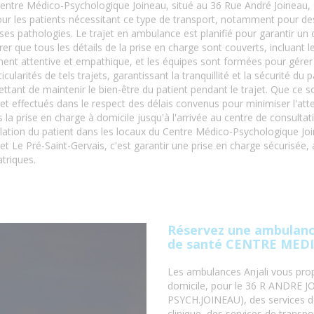
entre Médico-Psychologique Joineau, situé au 36 Rue André Joineau, 9
. Pour les patients nécessitant ce type de transport, notamment pour d
es pathologies. Le trajet en ambulance est planifié pour garantir un 
er que tous les détails de la prise en charge sont couverts, incluant 
ment attentive et empathique, et les équipes sont formées pour gérer
ularités de tels trajets, garantissant la tranquillité et la sécurité du 
tant de maintenir le bien-être du patient pendant le trajet. Que ce so
et effectués dans le respect des délais convenus pour minimiser l'atten
a prise en charge à domicile jusqu'à l'arrivée au centre de consulta
lation du patient dans les locaux du Centre Médico-Psychologique Joi
et Le Pré-Saint-Gervais, c'est garantir une prise en charge sécurisée,
triques.
Réservez une ambulance
de santé CENTRE MED
Les ambulances Anjali vous prop
domicile, pour le 36 R ANDRE
PSYCH.JOINEAU), des services de
clinique, des services de transp