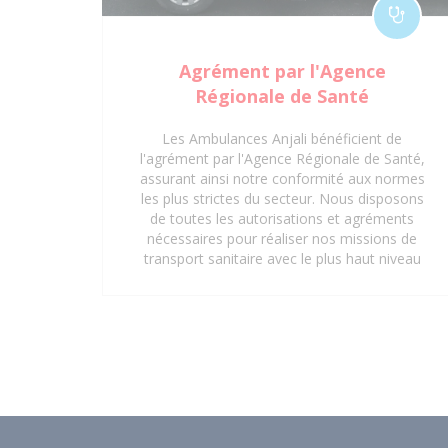
Agrément par l'Agence
Régionale de Santé
Les Ambulances Anjali bénéficient de
l'agrément par l'Agence Régionale de Santé,
assurant ainsi notre conformité aux normes
les plus strictes du secteur. Nous disposons
de toutes les autorisations et agréments
nécessaires pour réaliser nos missions de
transport sanitaire avec le plus haut niveau
de professionnalisme et de sécurité. Que ce
soit pour des interventions d'urgence, des
transferts médicaux planifiés ou des
déplacements réguliers vers des centres de
soins, notre certification garantit une prise
en charge optimale et réglementaire. Faites
confiance à notre expertise et à nos
agréments pour un service de transport
sanitaire fiable et sécurisé à Saint-Denis 93