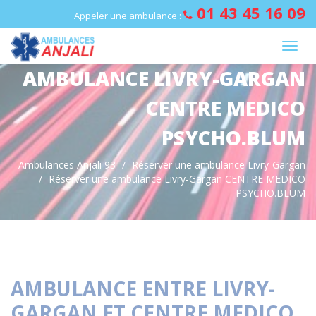
Panneau de gestion des cookies
01 43 45 16 09
Appeler une ambulance :
AMBULANCE LIVRY-GARGAN
CENTRE MEDICO
PSYCHO.BLUM
Ambulances Anjali 93
Réserver une ambulance Livry-Gargan
Réserver une ambulance Livry-Gargan CENTRE MEDICO
PSYCHO.BLUM
AMBULANCE ENTRE LIVRY-
GARGAN ET CENTRE MEDICO