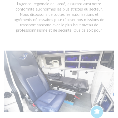
l'Agence Régionale de Santé, assurant ainsi notre
conformité aux normes les plus strictes du secteur.
Nous disposons de toutes les autorisations et
agréments nécessaires pour réaliser nos missions de
transport sanitaire avec le plus haut niveau de
professionnalisme et de sécurité. Que ce soit pour
des interventions d'urgence, des transferts médicaux
planifiés ou des déplacements réguliers vers des
centres de soins, notre certification garantit une prise
en charge optimale et réglementaire. Faites
confiance à notre expertise et à nos agréments pour
un service de transport sanitaire fiable et sécurisé à
Saint-Denis 93 et ses environs.