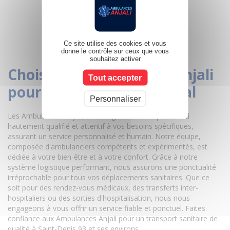
Ce site utilise des cookies et vous
donne le contrôle sur ceux que vous
souhaitez activer
Choisir les ambulances Anjali
Tout accepter
pour un transport médical
Personnaliser
Les Ambulances Anjali, c'est la garantie d'un personnel
hautement qualifié et attentif à vos besoins spécifiques,
assurant un service personnalisé et humain. Notre équipe,
composée d'ambulanciers compétents et expérimentés, est
dédiée à votre bien-être et à votre confort. Grâce à notre
système logistique performant, nous assurons une ponctualité
irréprochable pour tous vos déplacements sanitaires. Que ce
soit pour des rendez-vous médicaux, des transferts inter-
hospitaliers ou des sorties d'hospitalisation, nous nous
engageons à vous offrir un service fiable et ponctuel. Faites
confiance aux Ambulances Anjali pour un transport sanitaire de
qualité à Saint-Denis 93 et ses environs.