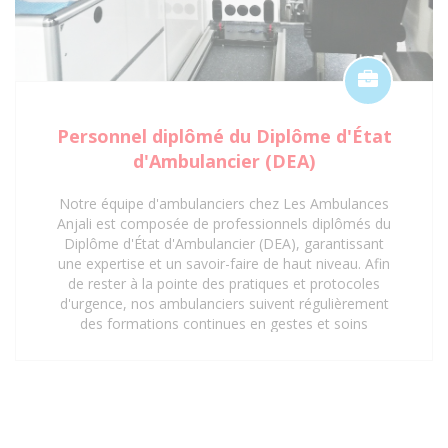
Personnel diplômé du Diplôme d'État
d'Ambulancier (DEA)
Notre équipe d'ambulanciers chez Les Ambulances
Anjali est composée de professionnels diplômés du
Diplôme d'État d'Ambulancier (DEA), garantissant
une expertise et un savoir-faire de haut niveau. Afin
de rester à la pointe des pratiques et protocoles
d'urgence, nos ambulanciers suivent régulièrement
des formations continues en gestes et soins
d'urgence. Cette mise à jour constante de leurs
compétences assure une prise en charge rapide,
sécurisée et efficace de tous les patients, répondant
aux exigences les plus strictes du secteur de la santé.
Faites confiance à notre personnel qualifié pour vos
besoins de transport sanitaire à Saint-Denis 93 et ses