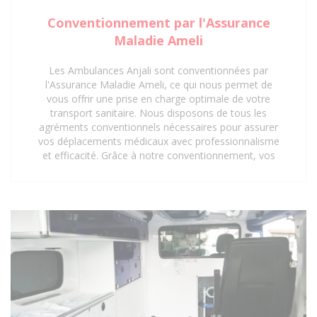
Conventionnement par l'Assurance
Maladie Ameli
Les Ambulances Anjali sont conventionnées par
l'Assurance Maladie Ameli, ce qui nous permet de
vous offrir une prise en charge optimale de votre
transport sanitaire. Nous disposons de tous les
agréments conventionnels nécessaires pour assurer
vos déplacements médicaux avec professionnalisme
et efficacité. Grâce à notre conventionnement, vos
trajets vers les hôpitaux, cliniques, centres médicaux
et cabinets médicaux peuvent être pris en charge,
vous offrant ainsi une tranquillité d'esprit
supplémentaire. Faites confiance aux Ambulances
Anjali pour un service de transport sanitaire
conventionné et de qualité à Saint-Denis 93 et ses
environs.