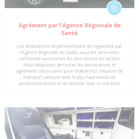
Agrément par l'Agence Régionale de
Santé
Les Ambulances Anjali bénéficient de l'agrément par
l'Agence Régionale de Santé, assurant ainsi notre
conformité aux normes les plus strictes du secteur.
Nous disposons de toutes les autorisations et
agréments nécessaires pour réaliser nos missions de
transport sanitaire avec le plus haut niveau de
professionnalisme et de sécurité. Que ce soit pour
des interventions d'urgence, des transferts médicaux
planifiés ou des déplacements réguliers vers des
centres de soins, notre certification garantit une prise
en charge optimale et réglementaire. Faites
confiance à notre expertise et à nos agréments pour
un service de transport sanitaire fiable et sécurisé à
Saint-Denis 93 et ses environs.