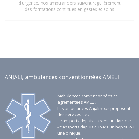
d'urgence, nos ambulanciers suivent régulièrement
des formations continues en gestes et soins
d'urgence. Cette mise à jour constante de leurs
compétences assure une prise en charge rapide,
sécurisée et efficace de tous les patients, répondant
aux exigences les plus strictes du secteur de la santé.
Faites confiance à notre personnel qualifié pour vos
besoins de transport sanitaire à Saint-Denis 93 et ses
environs.
ANJALI, ambulances conventionnées AMELI
Ambulances conventionnées et
agrémentées AMELI,
Les ambulances Anjali vous proposent
des services de :
- transports depuis ou vers un domicile.
- transports depuis ou vers un hôpital ou
une clinique.