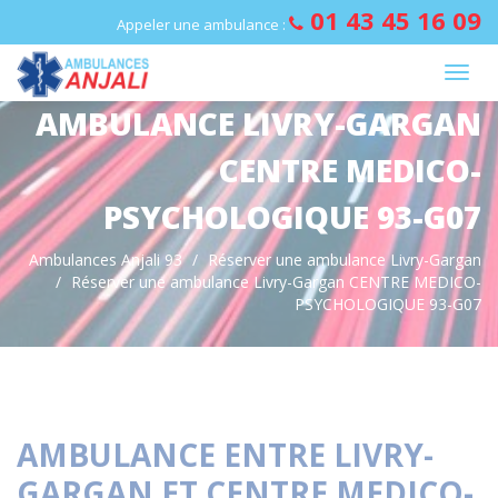
Panneau de gestion des cookies
01 43 45 16 09
Appeler une ambulance :
AMBULANCE LIVRY-GARGAN
CENTRE MEDICO-
PSYCHOLOGIQUE 93-G07
Ambulances Anjali 93
Réserver une ambulance Livry-Gargan
Réserver une ambulance Livry-Gargan CENTRE MEDICO-
PSYCHOLOGIQUE 93-G07
AMBULANCE ENTRE LIVRY-
GARGAN ET CENTRE MEDICO-