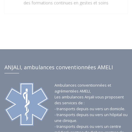
des formations continues en gestes et soins
d'urgence. Cette mise à jour constante de leurs
compétences assure une prise en charge rapide,
sécurisée et efficace de tous les patients, répondant
aux exigences les plus strictes du secteur de la santé.
Faites confiance à notre personnel qualifié pour vos
besoins de transport sanitaire à Saint-Denis 93 et ses
environs.
ANJALI, ambulances conventionnées AMELI
Ambulances conventionnées et
agrémentées AMELI,
Les ambulances Anjali vous proposent
des services de :
- transports depuis ou vers un domicile.
- transports depuis ou vers un hôpital ou
une clinique.
- transports depuis ou vers un centre