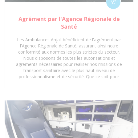
Agrément par l'Agence Régionale de
Santé
Les Ambulances Anjali bénéficient de l'agrément par
l'Agence Régionale de Santé, assurant ainsi notre
conformité aux normes les plus strictes du secteur.
Nous disposons de toutes les autorisations et
agréments nécessaires pour réaliser nos missions de
transport sanitaire avec le plus haut niveau de
professionnalisme et de sécurité. Que ce soit pour
des interventions d'urgence, des transferts médicaux
planifiés ou des déplacements réguliers vers des
centres de soins, notre certification garantit une prise
en charge optimale et réglementaire. Faites
confiance à notre expertise et à nos agréments pour
un service de transport sanitaire fiable et sécurisé à
Saint-Denis 93 et ses environs.