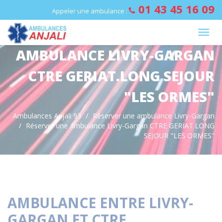
Panneau de gestion des cookies
01 43 45 16 09
Appeler une ambulance :
AMBULANCE LIVRY-GARGAN
CTRE GERIAT.LONG SEJOUR
"LES ORMES"
Ambulances Anjali 93
Réserver une ambulance Livry-Gargan
Réserver une ambulance Livry-Gargan CTRE GERIAT.LONG
SEJOUR "LES ORMES"
AMBULANCE ENTRE LIVRY-
GARGAN ET CTRE