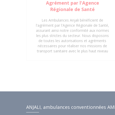
Agrément par l'Agence
Régionale de Santé
Les Ambulances Anjali bénéficient de
l'agrément par l'Agence Régionale de Santé,
assurant ainsi notre conformité aux normes
les plus strictes du secteur. Nous disposons
de toutes les autorisations et agréments
nécessaires pour réaliser nos missions de
transport sanitaire avec le plus haut niveau
de professionnalisme et de sécurité. Que ce
soit pour des interventions d'urgence, des
transferts médicaux planifiés ou des
déplacements réguliers vers des centres de
soins, notre certification garantit une prise
en charge optimale et réglementaire. Faites
confiance à notre expertise et à nos
agréments pour un service de transport
sanitaire fiable et sécurisé à Saint-Denis 93
et ses environs.
ANJALI, ambulances conventionnées AM