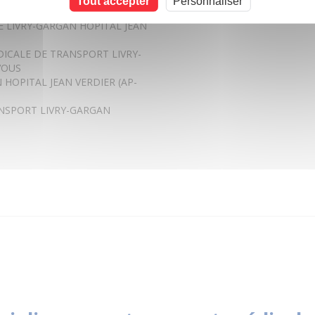
Tout accepter
Personnaliser
 LIVRY-GARGAN HOPITAL JEAN
DICALE DE TRANSPORT LIVRY-
VOUS
HOPITAL JEAN VERDIER (AP-
ANSPORT LIVRY-GARGAN