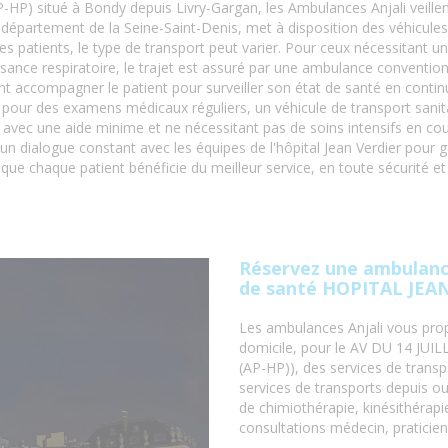
 (AP-HP) situé à Bondy depuis Livry-Gargan, les Ambulances Anjali veill
e département de la Seine-Saint-Denis, met à disposition des véhicules
des patients, le type de transport peut varier. Pour ceux nécessitant u
isance respiratoire, le trajet est assuré par une ambulance conventio
t accompagner le patient pour surveiller son état de santé en contin
u pour des examens médicaux réguliers, un véhicule de transport sanitai
 avec une aide minime et ne nécessitant pas de soins intensifs en co
un dialogue constant avec les équipes de l'hôpital Jean Verdier pour ga
ue chaque patient bénéficie du meilleur service, en toute sécurité e
Réservez une ambulance
de santé HOPITAL JEA
Les ambulances Anjali vous prop
domicile, pour le AV DU 14 J
(AP-HP)), des services de transp
services de transports depuis ou
de chimiothérapie, kinésithérapie
consultations médecin, praticie