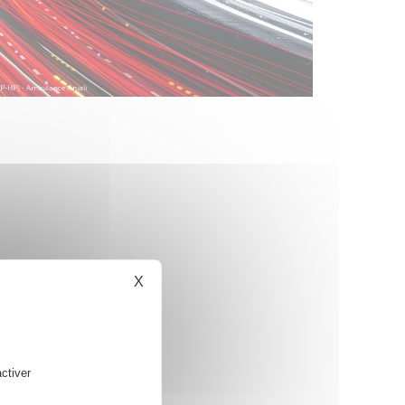
X
Masquer le bandeau des cookies
ctiver