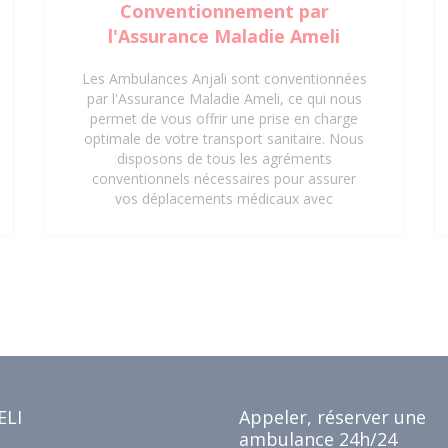
Conventionnement par
l'Assurance Maladie Ameli
Les Ambulances Anjali sont conventionnées
par l'Assurance Maladie Ameli, ce qui nous
permet de vous offrir une prise en charge
optimale de votre transport sanitaire. Nous
disposons de tous les agréments
conventionnels nécessaires pour assurer
vos déplacements médicaux avec
professionnalisme et efficacité. Grâce à
notre conventionnement, vos trajets vers
les hôpitaux, cliniques, centres médicaux et
cabinets médicaux peuvent être pris en
charge, vous offrant ainsi une tranquillité
d'esprit supplémentaire. Faites confiance
aux Ambulances Anjali pour un service de
transport sanitaire conventionné et de
qualité à Saint-Denis 93 et ses environs.
ELI
Appeler, réserver une
ambulance 24h/24