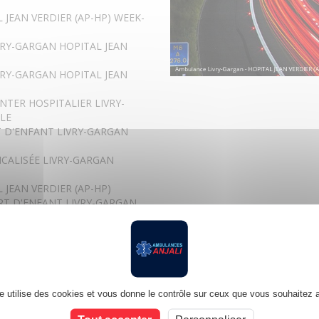
 JEAN VERDIER (AP-HP) WEEK-
VRY-GARGAN HOPITAL JEAN
VRY-GARGAN HOPITAL JEAN
NTER HOSPITALIER LIVRY-
BLE
 D'ENFANT LIVRY-GARGAN
CALISÉE LIVRY-GARGAN
 JEAN VERDIER (AP-HP)
RT D'ENFANT LIVRY-GARGAN
 LIVRY-GARGAN HOPITAL JEAN
 JEAN VERDIER (AP-HP)
 CHARGE LIVRY-GARGAN
te utilise des cookies et vous donne le contrôle sur ceux que vous souhaitez a
LISÉE LIVRY-GARGAN HOPITAL