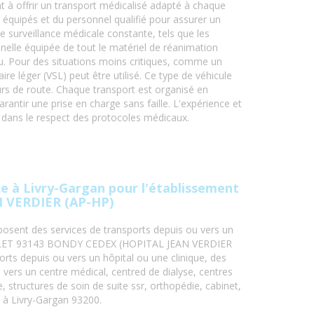
ent à offrir un transport médicalisé adapté à chaque
 équipés et du personnel qualifié pour assurer un
ne surveillance médicale constante, tels que les
nnelle équipée de tout le matériel de réanimation
u. Pour des situations moins critiques, comme un
re léger (VSL) peut être utilisé. Ce type de véhicule
urs de route. Chaque transport est organisé en
rantir une prise en charge sans faille. L'expérience et
t dans le respect des protocoles médicaux.
 à Livry-Gargan pour l'établissement
N VERDIER (AP-HP)
osent des services de transports depuis ou vers un
UILLET 93143 BONDY CEDEX (HOPITAL JEAN VERDIER
orts depuis ou vers un hôpital ou une clinique, des
 vers un centre médical, centred de dialyse, centres
, structures de soin de suite ssr, orthopédie, cabinet,
n à Livry-Gargan 93200.