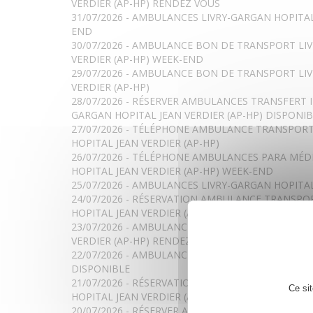
VERDIER (AP-HP) RENDEZ VOUS
31/07/2026 - AMBULANCES LIVRY-GARGAN HOPITAL
END
30/07/2026 - AMBULANCE BON DE TRANSPORT LI
VERDIER (AP-HP) WEEK-END
29/07/2026 - AMBULANCE BON DE TRANSPORT LI
VERDIER (AP-HP)
28/07/2026 - RÉSERVER AMBULANCES TRANSFERT I
GARGAN HOPITAL JEAN VERDIER (AP-HP) DISPONI
27/07/2026 - TÉLÉPHONE AMBULANCE TRANSPORT
HOPITAL JEAN VERDIER (AP-HP)
26/07/2026 - TÉLÉPHONE AMBULANCES PARA MÉDI
HOPITAL JEAN VERDIER (AP-HP) WEEK-END
25/07/2026 - AMBULANCES LIVRY-GARGAN HOPITAL
24/07/2026 - RÉSERVATION AMBULANCE TRANSPO
HOPITAL JEAN VERDIER (AP-HP) DISPONIBLE
23/07/2026 - AMBULANCES AVEC REMBOURSEMENT
VERDIER (AP-HP) RENDEZ-VOUS
22/07/2026 - AMBULANCES LIVRY-GARGAN HOPITAL
DISPONIBLE
21/07/2026 - RÉSERVATION AMBULANCE PRISE EN
Ce si
HOPITAL JEAN VERDIER (AP-HP)
20/07/2026 - RÉSERVER AMBULANCE PARA MÉDICA