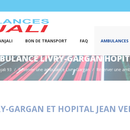
NJALI
BON DE TRANSPORT
FAQ
AMBULANCES S
BULANCE LIVRY-GARGAN HOPITAL
ali 93
Réserver une ambulance Livry-Gargan
Réserver une amb
-GARGAN ET HOPITAL JEAN VER