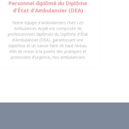
Personnel diplômé du Diplôme
d'État d'Ambulancier (DEA)
Notre équipe d'ambulanciers chez Les
Ambulances Anjali est composée de
professionnels diplômés du Diplôme d'État
d'Ambulancier (DEA), garantissant une
expertise et un savoir-faire de haut niveau.
Afin de rester à la pointe des pratiques et
protocoles d'urgence, nos ambulanciers
suivent régulièrement des formations
continues en gestes et soins d'urgence.
Cette mise à jour constante de leurs
compétences assure une prise en charge
rapide, sécurisée et efficace de tous les
patients, répondant aux exigences les plus
strictes du secteur de la santé. Faites
confiance à notre personnel qualifié pour
vos besoins de transport sanitaire à Saint-
Denis 93 et ses environs.