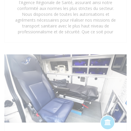
l'Agence Régionale de Santé, assurant ainsi notre
conformité aux normes les plus strictes du secteur.
Nous disposons de toutes les autorisations et
agréments nécessaires pour réaliser nos missions de
transport sanitaire avec le plus haut niveau de
professionnalisme et de sécurité. Que ce soit pour
des interventions d'urgence, des transferts médicaux
planifiés ou des déplacements réguliers vers des
centres de soins, notre certification garantit une prise
en charge optimale et réglementaire. Faites
confiance à notre expertise et à nos agréments pour
un service de transport sanitaire fiable et sécurisé à
Saint-Denis 93 et ses environs.