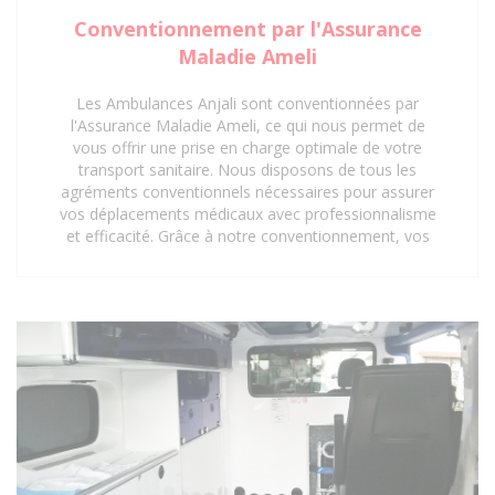
Conventionnement par l'Assurance
Maladie Ameli
Les Ambulances Anjali sont conventionnées par
l'Assurance Maladie Ameli, ce qui nous permet de
vous offrir une prise en charge optimale de votre
transport sanitaire. Nous disposons de tous les
agréments conventionnels nécessaires pour assurer
vos déplacements médicaux avec professionnalisme
et efficacité. Grâce à notre conventionnement, vos
trajets vers les hôpitaux, cliniques, centres médicaux
et cabinets médicaux peuvent être pris en charge,
vous offrant ainsi une tranquillité d'esprit
supplémentaire. Faites confiance aux Ambulances
Anjali pour un service de transport sanitaire
conventionné et de qualité à Saint-Denis 93 et ses
environs.