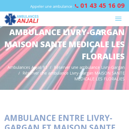
Panneau de gestion des cookies
01 43 45 16 09
Appeler une ambulance :
AMBULANCE LIVRY-GARGAN
MAISON SANTE MEDICALE LES
FLORALIES
Ambulances Anjali 93
Réserver une ambulance Livry-Gargan
Réserver une ambulance Livry-Gargan MAISON SANTE
MEDICALE LES FLORALIES
AMBULANCE ENTRE LIVRY-
GARGAN ET MAISON SANTE