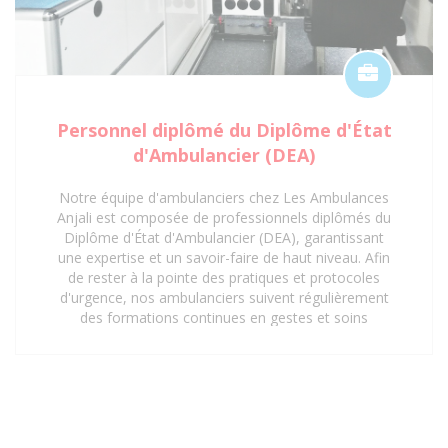
Personnel diplômé du Diplôme d'État
d'Ambulancier (DEA)
Notre équipe d'ambulanciers chez Les Ambulances
Anjali est composée de professionnels diplômés du
Diplôme d'État d'Ambulancier (DEA), garantissant
une expertise et un savoir-faire de haut niveau. Afin
de rester à la pointe des pratiques et protocoles
d'urgence, nos ambulanciers suivent régulièrement
des formations continues en gestes et soins
d'urgence. Cette mise à jour constante de leurs
compétences assure une prise en charge rapide,
sécurisée et efficace de tous les patients, répondant
aux exigences les plus strictes du secteur de la santé.
Faites confiance à notre personnel qualifié pour vos
besoins de transport sanitaire à Saint-Denis 93 et ses