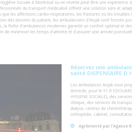
ygiène Sociale à Montreuil ou en revenir peut être une expérience str
ofessionnels du transport médicalisé offrent une solution sûre et ada
 que les affections cardio-respiratoires, les fractures ou les trouble
ion des besoins du patient, les ambulanciers d'Anjali sont formés pou
lus, la flotte d'ambulances modernes garantit un confort optimal et 
fin de minimiser les temps d'attente et d'assurer une arrivée ponctuel
Réservez une ambulance
santé DISPENSAIRE D 
Les ambulances Anjali vous prop
domicile, pour le 51 R EDOU
HYGIENE SOCIALE), des services 
clinique, des services de transp
dialyse, centres de chimiothérapi
orthopédie, cabinet, consultatio
Agrémenté par l'Agence R