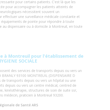
essante pour certains patients. C'est là que les
ptée pour accompagner les patients atteints de
s neurologiques nécessitent souvent un
r effectuer une surveillance médicale constante et
des équipements de pointe pour répondre à toute
le au dispensaire ou à domicile à Montreuil, en toute
 à Montreuil pour l'établissement de
HYGIENE SOCIALE
osent des services de transports depuis ou vers un
ARD BRANLY 93100 MONTREUIL (DISPENSAIRE D
de transports depuis ou vers un hôpital ou une
orts depuis ou vers un centre médical, centred de
e, kinésithérapie, structures de soin de suite ssr,
ns médecin, praticien à Montreuil 93200.
égionale de Santé ARS