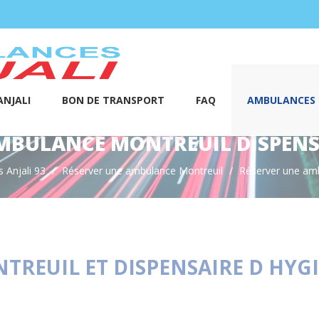
NJALI
BON DE TRANSPORT
FAQ
AMBULANCES S
MBULANCE MONTREUIL DISPENSA
 Anjali 93
Réserver une ambulance Montreuil
Réserver une am
REUIL ET DISPENSAIRE D HYGI