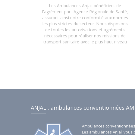
Les Ambulances Anjali bénéficient de
l'agrément par l'Agence Régionale de Santé,
assurant ainsi notre conformité aux normes
les plus strictes du secteur. Nous disposons
de toutes les autorisations et agréments
nécessaires pour réaliser nos missions de
transport sanitaire avec le plus haut niveau
de professionnalisme et de sécurité. Que ce
soit pour des interventions d'urgence, des
transferts médicaux planifiés ou des
déplacements réguliers vers des centres de
soins, notre certification garantit une prise
en charge optimale et réglementaire. Faites
confiance à notre expertise et à nos
agréments pour un service de transport
sanitaire fiable et sécurisé à Saint-Denis 93
et ses environs.
ANJALI, ambulances conventionnées AM
Ambulances conventionnées 
Les ambulances Anjali vous 