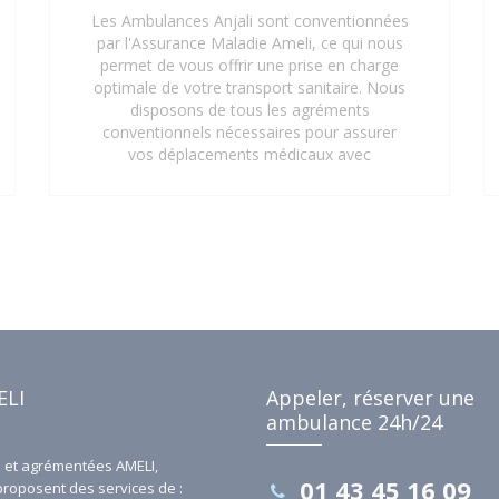
Les Ambulances Anjali sont conventionnées
par l'Assurance Maladie Ameli, ce qui nous
permet de vous offrir une prise en charge
optimale de votre transport sanitaire. Nous
disposons de tous les agréments
conventionnels nécessaires pour assurer
vos déplacements médicaux avec
professionnalisme et efficacité. Grâce à
notre conventionnement, vos trajets vers
les hôpitaux, cliniques, centres médicaux et
cabinets médicaux peuvent être pris en
charge, vous offrant ainsi une tranquillité
d'esprit supplémentaire. Faites confiance
aux Ambulances Anjali pour un service de
transport sanitaire conventionné et de
qualité à Saint-Denis 93 et ses environs.
ELI
Appeler, réserver une
ambulance 24h/24
et agrémentées AMELI,
01 43 45 16 09
proposent des services de :