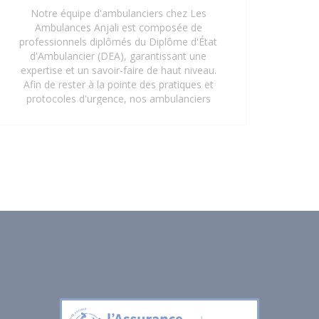
Notre équipe d'ambulanciers chez Les
Ambulances Anjali est composée de
professionnels diplômés du Diplôme d'État
d'Ambulancier (DEA), garantissant une
expertise et un savoir-faire de haut niveau.
Afin de rester à la pointe des pratiques et
protocoles d'urgence, nos ambulanciers
suivent régulièrement des formations
continues en gestes et soins d'urgence.
Cette mise à jour constante de leurs
compétences assure une prise en charge
rapide, sécurisée et efficace de tous les
patients, répondant aux exigences les plus
strictes du secteur de la santé. Faites
confiance à notre personnel qualifié pour
vos besoins de transport sanitaire à Saint-
Denis 93 et ses environs.