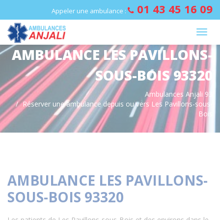
Panneau de gestion des cookies
01 43 45 16 09
Appeler une ambulance :
AMBULANCE LES PAVILLONS-
SOUS-BOIS 93320
Ambulances Anjali 93
Réserver une ambulance depuis ou vers Les Pavillons-sous-
Bois
AMBULANCE LES PAVILLONS-
SOUS-BOIS 93320
Les patients de Les Pavillons-sous-Bois et des environs dans le