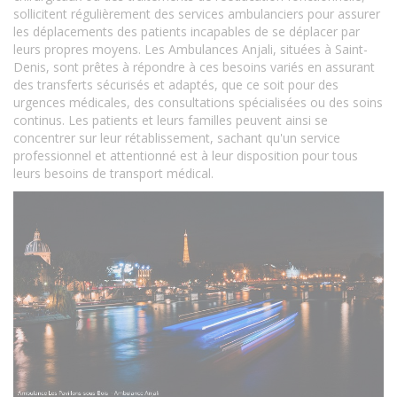
sollicitent régulièrement des services ambulanciers pour assurer
les déplacements des patients incapables de se déplacer par
leurs propres moyens. Les Ambulances Anjali, situées à Saint-
Denis, sont prêtes à répondre à ces besoins variés en assurant
des transferts sécurisés et adaptés, que ce soit pour des
urgences médicales, des consultations spécialisées ou des soins
continus. Les patients et leurs familles peuvent ainsi se
concentrer sur leur rétablissement, sachant qu'un service
professionnel et attentionné est à leur disposition pour tous
leurs besoins de transport médical.