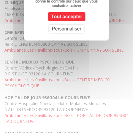
donne le contrôle sur ceux que vous
CLINIQUE DE L'AURORE
souhaitez activer
Etablissement de Convalescence et de Repos
168B R DU GENERAL LECLERC 93110 ROSNY SOUS BOIS
Tout accepter
Ambulance Les Pavillons-sous-Bois - CLINIQUE DE L'AURORE
Personnaliser
CMP EPINAY SUR SEINE
Centre Médico-Psychologique (C.M.P.)
48 R D'ENGHIEN 93800 EPINAY SUR SEINE
Ambulance Les Pavillons-sous-Bois - CMP EPINAY SUR SEINE
CENTRE MEDICO PSYCHOLOGIQUE
Centre Médico-Psychologique (C.M.P.)
9 R ST JUST 93120 LA COURNEUVE
Ambulance Les Pavillons-sous-Bois - CENTRE MEDICO
PSYCHOLOGIQUE
HOPITAL DE JOUR 936G04 LA COURNEUVE
Centre Hospitalier Spécialisé lutte Maladies Mentales
6 ALL DU VERCORS 93120 LA COURNEUVE
Ambulance Les Pavillons-sous-Bois - HOPITAL DE JOUR 936G04
LA COURNEUVE