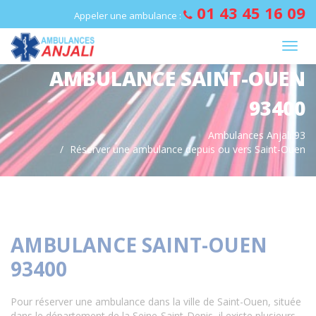
Panneau de gestion des cookies
01 43 45 16 09
Appeler une ambulance :
AMBULANCE SAINT-OUEN
93400
Ambulances Anjali 93
Réserver une ambulance depuis ou vers Saint-Ouen
AMBULANCE SAINT-OUEN
93400
Pour réserver une ambulance dans la ville de Saint-Ouen, située
dans le département de la Seine-Saint-Denis, il existe plusieurs