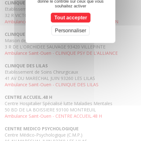
donne le contrôle sur ceux que vous
CLINIQUE DE READAPTATION
souhaitez activer
Etablissement de Convalescence et de Repos
32 R VICTOR HUGO 93380 PIERREFITTE SUR SEINE
Tout accepter
Ambulance Saint-Ouen - CLINIQUE DE READAPTATION
Personnaliser
CLINIQUE PSY DE L'ALLIANCE
Maison de Santé pour Maladies Mentales
3 R DE L'ORCHIDEE SAUVAGE 93420 VILLEPINTE
Ambulance Saint-Ouen - CLINIQUE PSY DE L'ALLIANCE
CLINIQUE DES LILAS
Etablissement de Soins Chirurgicaux
41 AV DU MARECHAL JUIN 93260 LES LILAS
Ambulance Saint-Ouen - CLINIQUE DES LILAS
CENTRE ACCUEIL.48 H
Centre Hospitalier Spécialisé lutte Maladies Mentales
50 BD DE LA BOISSIERE 93100 MONTREUIL
Ambulance Saint-Ouen - CENTRE ACCUEIL.48 H
CENTRE MEDICO PSYCHOLOGIQUE
Centre Médico-Psychologique (C.M.P.)