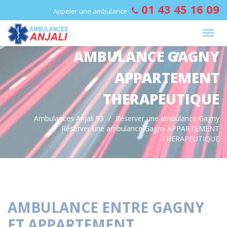
Panneau de gestion des cookies
01 43 45 16 09
Appeler une ambulance :
AMBULANCE GAGNY
APPARTEMENT
THERAPEUTIQUE
Ambulances Anjali 93
Réserver une ambulance Gagny
Réserver une ambulance Gagny APPARTEMENT
THERAPEUTIQUE
AMBULANCE ENTRE GAGNY
ET APPARTEMENT