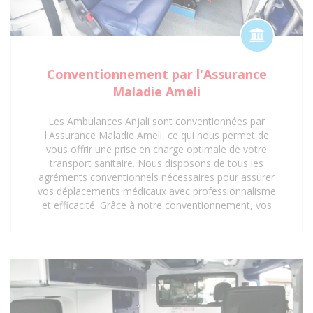
Conventionnement par l'Assurance
Maladie Ameli
Les Ambulances Anjali sont conventionnées par
l'Assurance Maladie Ameli, ce qui nous permet de
vous offrir une prise en charge optimale de votre
transport sanitaire. Nous disposons de tous les
agréments conventionnels nécessaires pour assurer
vos déplacements médicaux avec professionnalisme
et efficacité. Grâce à notre conventionnement, vos
trajets vers les hôpitaux, cliniques, centres médicaux
et cabinets médicaux peuvent être pris en charge,
vous offrant ainsi une tranquillité d'esprit
supplémentaire. Faites confiance aux Ambulances
Anjali pour un service de transport sanitaire
conventionné et de qualité à Saint-Denis 93 et ses
environs.