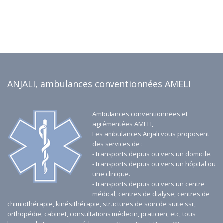
sécurisée et efficace de tous les patients, répondant
aux exigences les plus strictes du secteur de la santé.
Faites confiance à notre personnel qualifié pour vos
besoins de transport sanitaire à Saint-Denis 93 et ses
environs.
ANJALI, ambulances conventionnées AMELI
Ambulances conventionnées et
agrémentées AMELI,
Les ambulances Anjali vous proposent
des services de :
- transports depuis ou vers un domicile.
- transports depuis ou vers un hôpital ou
une clinique.
- transports depuis ou vers un centre
médical, centres de dialyse, centres de
chimiothérapie, kinésithérapie, structures de soin de suite ssr,
orthopédie, cabinet, consultations médecin, praticien, etc, tous