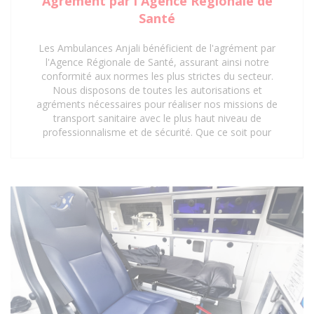
Agrément par l'Agence Régionale de
Santé
Les Ambulances Anjali bénéficient de l'agrément par
l'Agence Régionale de Santé, assurant ainsi notre
conformité aux normes les plus strictes du secteur.
Nous disposons de toutes les autorisations et
agréments nécessaires pour réaliser nos missions de
transport sanitaire avec le plus haut niveau de
professionnalisme et de sécurité. Que ce soit pour
des interventions d'urgence, des transferts médicaux
planifiés ou des déplacements réguliers vers des
centres de soins, notre certification garantit une prise
en charge optimale et réglementaire. Faites
confiance à notre expertise et à nos agréments pour
un service de transport sanitaire fiable et sécurisé à
Saint-Denis 93 et ses environs.