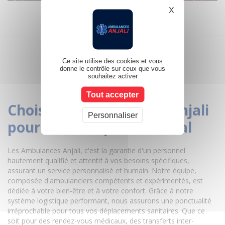
X
Masquer le b
Ce site utilise des cookies et vous
donne le contrôle sur ceux que vous
souhaitez activer
Tout accepter
Choisir les ambulances Anjali
Personnaliser
pour un transport médical
Les Ambulances Anjali, c'est la garantie d'un personnel
hautement qualifié et attentif à vos besoins spécifiques,
assurant un service personnalisé et humain. Notre équipe,
composée d'ambulanciers compétents et expérimentés, est
dédiée à votre bien-être et à votre confort. Grâce à notre
système logistique performant, nous assurons une ponctualité
irréprochable pour tous vos déplacements sanitaires. Que ce
soit pour des rendez-vous médicaux, des transferts inter-