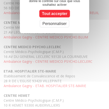
donne le contrôle sur ceux que vous
Centre Hospitalier Spécialisé lutte Maladies Mentales
souhaitez activer
56 BD DE LA BOISSIERE 93100 MONTREUIL
Ambulance Gagny - UNITE INFANTO JUV 92I03 MONTREUIL
Tout accepter
CENTRE MEDICO PSYCHO.BLUM
Personnaliser
Centre Médico-Psychologique (C.M.P.)
21 AV LEON BLUM 93140 BONDY
Ambulance Gagny - CENTRE MEDICO PSYCHO.BLUM
CENTRE MEDICO PSYCHO.LECLERC
Centre Médico-Psychologique (C.M.P.)
16 AV DU GENERAL LECLERC 93120 LA COURNEUVE
Ambulance Gagny - CENTRE MEDICO PSYCHO.LECLERC
ETAB. HOSPITALIER STE-MARIE
Etablissement de Convalescence et de Repos
28 R DE L'EGLISE 93420 VILLEPINTE
Ambulance Gagny - ETAB. HOSPITALIER STE-MARIE
CENTRE HEMET
Centre Médico-Psychologique (C.M.P.)
10 R HEMET 93300 AUBERVILLIERS