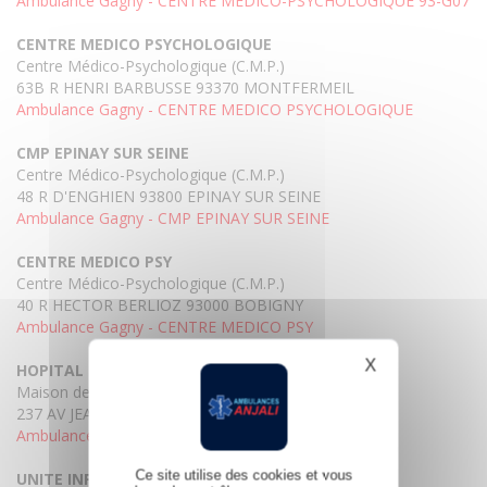
Ambulance Gagny - CENTRE MEDICO-PSYCHOLOGIQUE 93-G07
CENTRE MEDICO PSYCHOLOGIQUE
Centre Médico-Psychologique (C.M.P.)
63B R HENRI BARBUSSE 93370 MONTFERMEIL
Ambulance Gagny - CENTRE MEDICO PSYCHOLOGIQUE
CMP EPINAY SUR SEINE
Centre Médico-Psychologique (C.M.P.)
48 R D'ENGHIEN 93800 EPINAY SUR SEINE
Ambulance Gagny - CMP EPINAY SUR SEINE
CENTRE MEDICO PSY
Centre Médico-Psychologique (C.M.P.)
40 R HECTOR BERLIOZ 93000 BOBIGNY
Ambulance Gagny - CENTRE MEDICO PSY
X
Masquer le b
HOPITAL DE JOUR SALNEUVE
Maison de Santé pour Maladies Mentales
237 AV JEAN JAURES 93300 AUBERVILLIERS
Ambulance Gagny - HOPITAL DE JOUR SALNEUVE
Ce site utilise des cookies et vous
UNITE INFANTO JUV 92I03 MONTREUIL