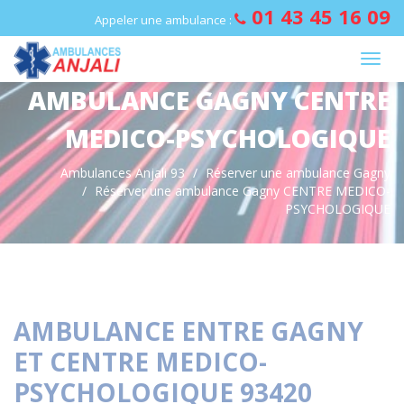
Panneau de gestion des cookies
01 43 45 16 09
Appeler une ambulance :
AMBULANCE GAGNY CENTRE
MEDICO-PSYCHOLOGIQUE
Ambulances Anjali 93
Réserver une ambulance Gagny
Réserver une ambulance Gagny CENTRE MEDICO-
PSYCHOLOGIQUE
AMBULANCE ENTRE GAGNY
ET CENTRE MEDICO-
PSYCHOLOGIQUE 93420