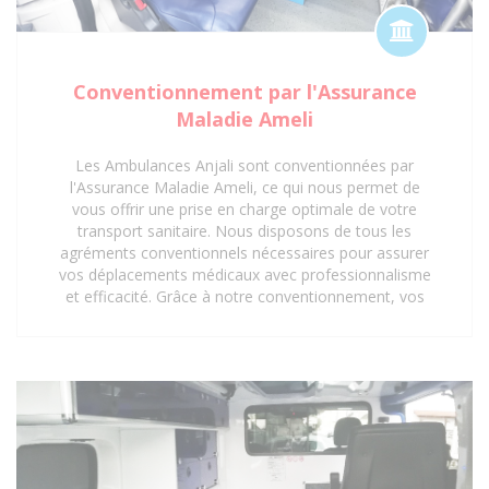
Conventionnement par l'Assurance
Maladie Ameli
Les Ambulances Anjali sont conventionnées par
l'Assurance Maladie Ameli, ce qui nous permet de
vous offrir une prise en charge optimale de votre
transport sanitaire. Nous disposons de tous les
agréments conventionnels nécessaires pour assurer
vos déplacements médicaux avec professionnalisme
et efficacité. Grâce à notre conventionnement, vos
trajets vers les hôpitaux, cliniques, centres médicaux
et cabinets médicaux peuvent être pris en charge,
vous offrant ainsi une tranquillité d'esprit
supplémentaire. Faites confiance aux Ambulances
Anjali pour un service de transport sanitaire
conventionné et de qualité à Saint-Denis 93 et ses
environs.