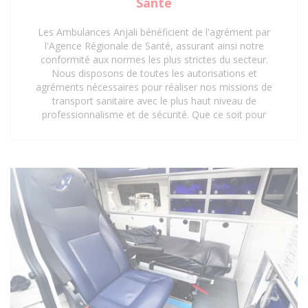
Santé
Les Ambulances Anjali bénéficient de l'agrément par
l'Agence Régionale de Santé, assurant ainsi notre
conformité aux normes les plus strictes du secteur.
Nous disposons de toutes les autorisations et
agréments nécessaires pour réaliser nos missions de
transport sanitaire avec le plus haut niveau de
professionnalisme et de sécurité. Que ce soit pour
des interventions d'urgence, des transferts médicaux
planifiés ou des déplacements réguliers vers des
centres de soins, notre certification garantit une prise
en charge optimale et réglementaire. Faites
confiance à notre expertise et à nos agréments pour
un service de transport sanitaire fiable et sécurisé à
Saint-Denis 93 et ses environs.