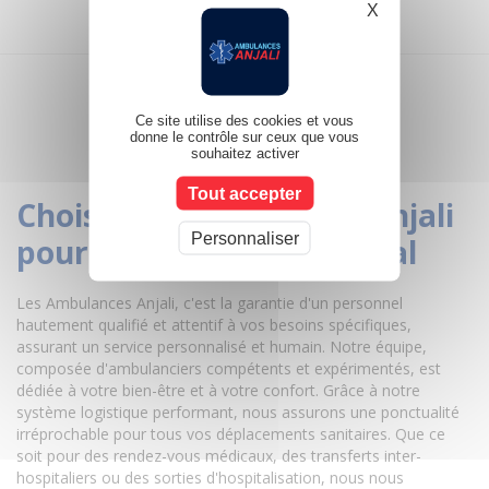
X
Masquer le b
Ce site utilise des cookies et vous
donne le contrôle sur ceux que vous
souhaitez activer
Tout accepter
Choisir les ambulances Anjali
Personnaliser
pour un transport médical
Les Ambulances Anjali, c'est la garantie d'un personnel
hautement qualifié et attentif à vos besoins spécifiques,
assurant un service personnalisé et humain. Notre équipe,
composée d'ambulanciers compétents et expérimentés, est
dédiée à votre bien-être et à votre confort. Grâce à notre
système logistique performant, nous assurons une ponctualité
irréprochable pour tous vos déplacements sanitaires. Que ce
soit pour des rendez-vous médicaux, des transferts inter-
hospitaliers ou des sorties d'hospitalisation, nous nous