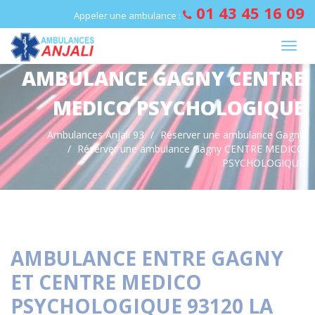
Panneau de gestion des cookies
01 43 45 16 09
Appeler une ambulance :
AMBULANCE GAGNY CENTRE
MEDICO PSYCHOLOGIQUE
Ambulances Anjali 93
Réserver une ambulance Gagny
Réserver une ambulance Gagny CENTRE MEDICO
PSYCHOLOGIQUE
AMBULANCE ENTRE GAGNY
ET CENTRE MEDICO
PSYCHOLOGIQUE 93120 LA