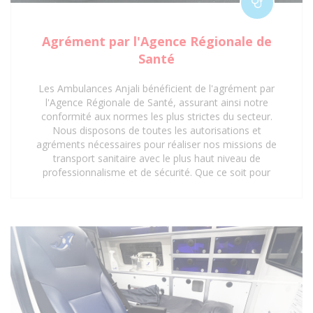
Agrément par l'Agence Régionale de
Santé
Les Ambulances Anjali bénéficient de l'agrément par
l'Agence Régionale de Santé, assurant ainsi notre
conformité aux normes les plus strictes du secteur.
Nous disposons de toutes les autorisations et
agréments nécessaires pour réaliser nos missions de
transport sanitaire avec le plus haut niveau de
professionnalisme et de sécurité. Que ce soit pour
des interventions d'urgence, des transferts médicaux
planifiés ou des déplacements réguliers vers des
centres de soins, notre certification garantit une prise
en charge optimale et réglementaire. Faites
confiance à notre expertise et à nos agréments pour
un service de transport sanitaire fiable et sécurisé à
Saint-Denis 93 et ses environs.